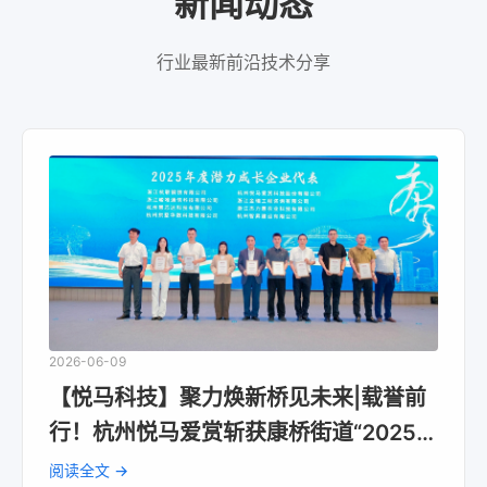
新闻动态
行业最新前沿技术分享
2026-06-09
【悦马科技】聚力焕新桥见未来|载誉前
行！杭州悦马爱赏斩获康桥街道“2025年
度潜力成长企业”荣誉
阅读全文 →