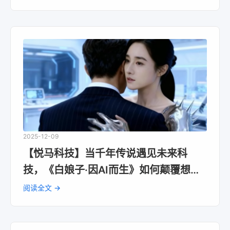
2025-12-09
【悦马科技】当千年传说遇见未来科
技，《白娘子·因AI而生》如何颠覆想
象？
阅读全文 →