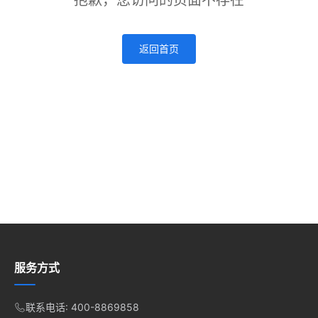
抱歉，您访问的页面不存在
返回首页
服务方式
联系电话: 400-8869858