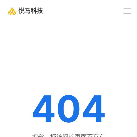
悦马科技
404