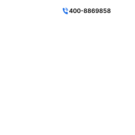
400-8869858