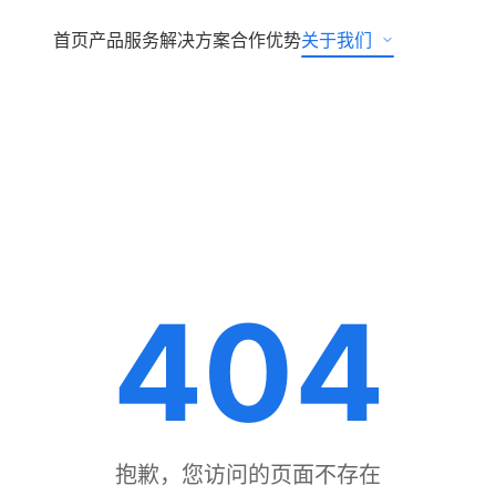
首页
产品服务
解决方案
合作优势
关于我们
404
抱歉，您访问的页面不存在