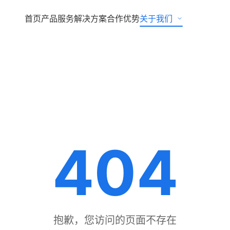
首页
产品服务
解决方案
合作优势
关于我们
404
抱歉，您访问的页面不存在