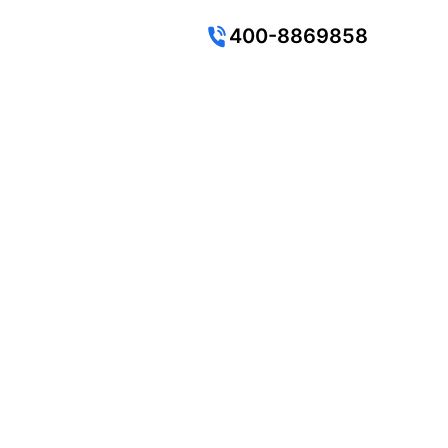
400-8869858